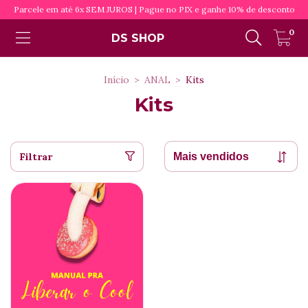
Parcele em até 6x SEM JUROS | Pague no PIX e ganhe 10% de desconto
0
DS SHOP
Início
>
ANAL
>
Kits
Kits
Filtrar