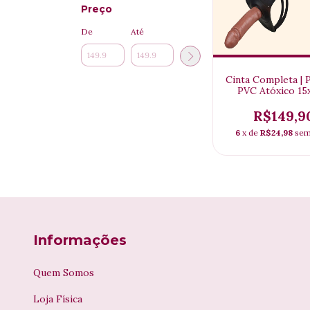
Preço
De
Até
Cinta Completa | 
PVC Atóxico 1
R$149,9
6
x de
R$24,98
sem
Informações
Quem Somos
Loja Física