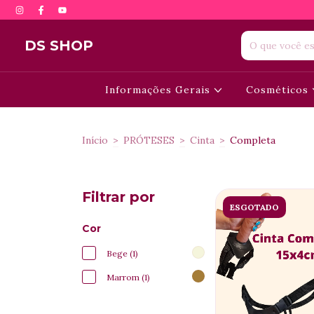
DS SHOP
Informações Gerais
Cosméticos
Início
>
PRÓTESES
>
Cinta
>
Completa
Filtrar por
ESGOTADO
Cor
Bege (1)
Marrom (1)