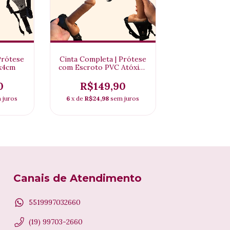
Prótese
Cinta Completa | Prótese
5x4cm
com Escroto PVC Atóxico
15x4cm
0
R$149,90
 juros
6
x de
R$24,98
sem juros
Canais de Atendimento
5519997032660
(19) 99703-2660