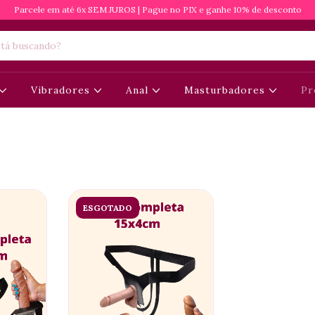
Parcele em até 6x SEM JUROS | Pague no PIX e ganhe 10% de desconto
Vibradores
Anal
Masturbadores
Pr
ESGOTADO