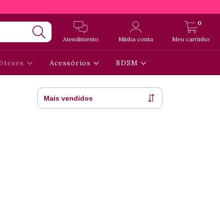
0
Atendimento
Minha conta
Meu carrinho
óteses
Acessórios
BDSM