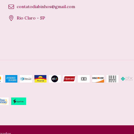
contatodiabinhos@gmail.com
Rio Claro - SP
rvados.