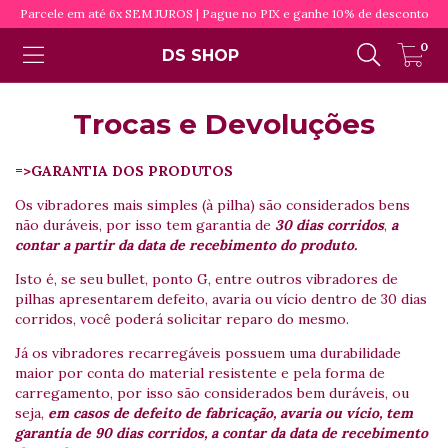
Parcele em até 6x SEM JUROS | Pague no PIX e ganhe 10% de desconto
0
DS SHOP
Trocas e Devoluções
=>GARANTIA DOS PRODUTOS
Os vibradores mais simples (à pilha) são considerados bens
não duráveis, por isso tem garantia de
30 dias corridos
,
a
contar a partir da data de recebimento do produto.
Isto é, se seu bullet, ponto G, entre outros vibradores de
pilhas apresentarem defeito, avaria ou vício dentro de 30 dias
corridos, você poderá solicitar reparo do mesmo.
Já os vibradores recarregáveis possuem uma durabilidade
maior por conta do material resistente e pela forma de
carregamento, por isso são considerados bem duráveis, ou
seja,
em casos de defeito de fabricação, avaria ou vício, tem
garantia de 90 dias corridos, a contar da data de recebimento