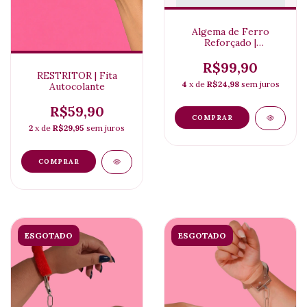
Algema de Ferro
Reforçado |
Brincadeiras Pesadas
R$99,90
RESTRITOR | Fita
4
x de
R$24,98
sem juros
Autocolante
R$59,90
COMPRAR
2
x de
R$29,95
sem juros
ESGOTADO
ESGOTADO