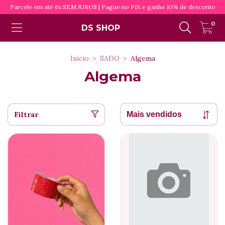
Parcele em até 6x SEM JUROS | Pague no PIX e ganhe 10% de desconto
0
DS SHOP
Início
>
SADO
>
Algema
Algema
Filtrar