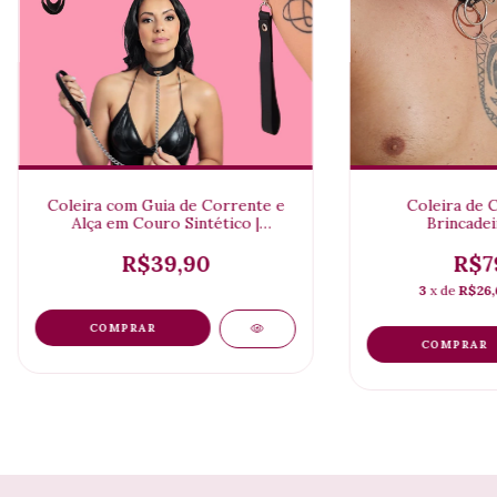
Coleira com Guia de Corrente e
Coleira de C
Alça em Couro Sintético |
Brincadei
Brincadeiras Leves
R$39,90
R$7
3
x de
R$26,