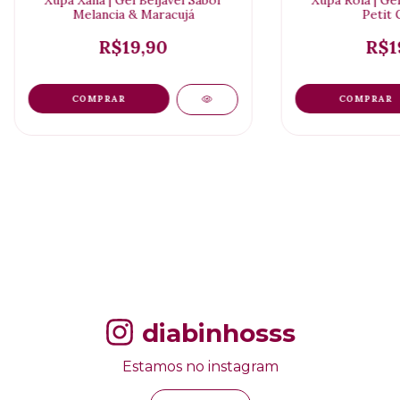
Xupa Xana | Gel Beijável Sabor
Xupa Rôla | Gel
Melancia & Maracujá
Petit 
R$19,90
R$1
diabinhosss
Estamos no instagram