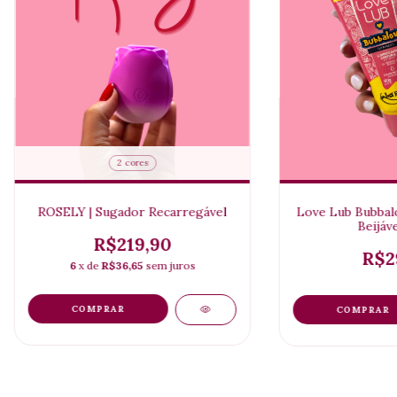
2 cores
ROSELY | Sugador Recarregável
Love Lub Bubbalo
Beijáv
R$219,90
R$2
6
x de
R$36,65
sem juros
COMPRAR
COMPRAR